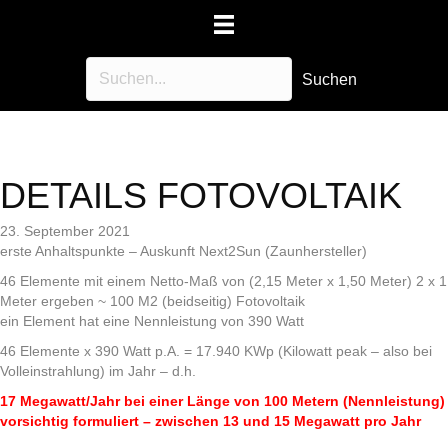
Suchen
DETAILS FOTOVOLTAIK
23. September 2021
erste Anhaltspunkte – Auskunft Next2Sun (Zaunhersteller)
46 Elemente mit einem Netto-Maß von (2,15 Meter x 1,50 Meter) 2 x 1
Meter ergeben ~ 100 M2 (beidseitig) Fotovoltaik
ein Element hat eine Nennleistung von 390 Watt
46 Elemente x 390 Watt p.A. = 17.940 KWp (Kilowatt peak – also bei
Volleinstrahlung) im Jahr – d.h.
17 Megawatt/Jahr bei einer Länge von 100 Metern (Nennleistung)
vorsichtig formuliert – zwischen 13 und 15 Megawatt pro Jahr