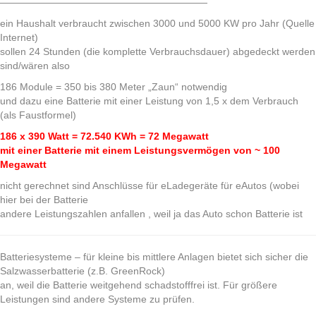
—————————————————————
ein Haushalt verbraucht zwischen 3000 und 5000 KW pro Jahr (Quelle
Internet)
sollen 24 Stunden (die komplette Verbrauchsdauer) abgedeckt werden
sind/wären also
186 Module = 350 bis 380 Meter „Zaun“ notwendig
und dazu eine Batterie mit einer Leistung von 1,5 x dem Verbrauch
(als Faustformel)
186 x 390 Watt = 72.540 KWh = 72 Megawatt
mit einer Batterie mit einem Leistungsvermögen von ~ 100
Megawatt
nicht gerechnet sind Anschlüsse für eLadegeräte für eAutos (wobei
hier bei der Batterie
andere Leistungszahlen anfallen , weil ja das Auto schon Batterie ist
Batteriesysteme – für kleine bis mittlere Anlagen bietet sich sicher die
Salzwasserbatterie (z.B. GreenRock)
an, weil die Batterie weitgehend schadstofffrei ist. Für größere
Leistungen sind andere Systeme zu prüfen.