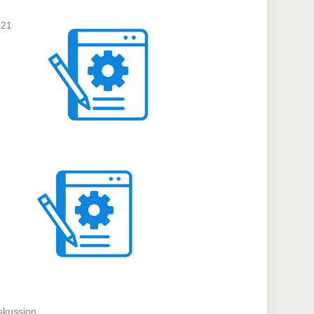
021
iskussion