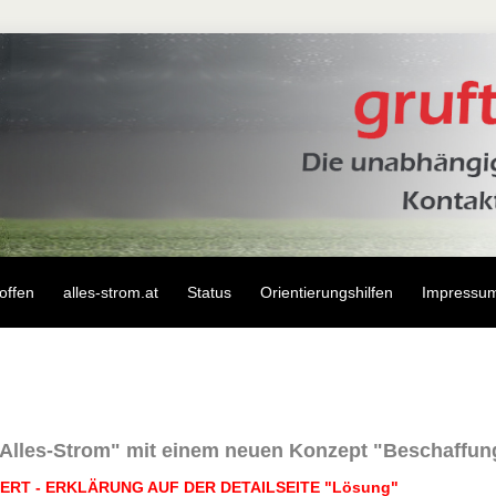
offen
alles-strom.at
Status
Orientierungshilfen
Impressu
Alles-Strom" mit einem neuen Konzept "Beschaffun
ERT - ERKLÄRUNG AUF DER DETAILSEITE "Lösung"