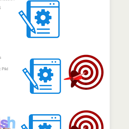
1
s
 Pikl