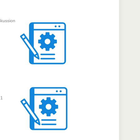
skussion
21