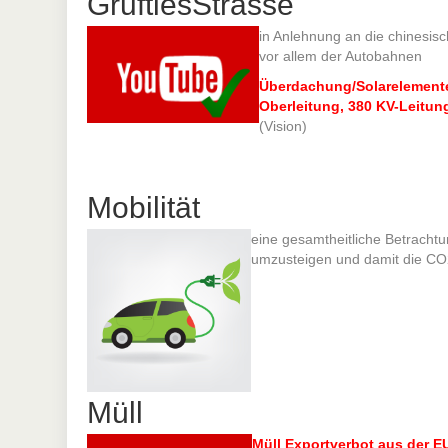
GruftiesStrasse
in Anlehnung an die chinesis
vor allem der Autobahnen
Überdachung/Solarelement
Oberleitung, 380 KV-Leitu
(Vision)
Mobilität
eine gesamtheitliche Betrachtun
umzusteigen und damit die CO2
Müll
Müll Exportverbot aus der E