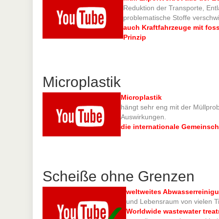
Reduktion der Transporte, Entl
problematische Stoffe verschw
auch Kraftfahrzeuge mit fos
Prinzip
Microplastik
Microplastik
hängt sehr eng mit der Müllpro
Auswirkungen.
die internationale Gemeinscha
Scheiße ohne Grenzen
weltweites Abwasserrein
und Lebensraum von vielen Ti
Worldwide wastewater trea