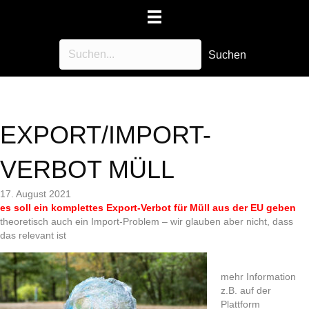
Suchen
EXPORT/IMPORT-
VERBOT MÜLL
17. August 2021
es soll ein komplettes Export-Verbot für Müll aus der EU geben
theoretisch auch ein Import-Problem – wir glauben aber nicht, dass
das relevant ist
mehr Information
z.B. auf der
Plattform