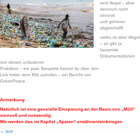
sind illegal – aber
dennoch nicht
sinnvoll
und gehören
abgeschafft
vieles ist aber illegal
– es gibt ja
tausende
Dokumentationen
von diesen unlauteren
Praktiken – ein paar Beispiele kannst du über den
Link hinter dem Bild aufrufen – ein Bericht von
GreenPeace..
Anmerkung
Natürlich ist eine generelle Einsparung an der Basis von „Müll“
sinnvoll und notwendig
Wir werden das im Kapitel „Sparen“ erwähnen/einbringen
← test
Posts