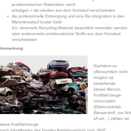
problematischen Materialien rasch
erledigen = die werden aus dem Kreislauf verschwinden
die professionelle Entsorgung und eine Re-Integration in den
Warenkreislauf kostet Geld
d.h. einerseits Recycling-Material wesentlich wertvoller werden
oder andererseits problematische Stoffe aus dem Kreislauf
verschwinden
Anmerkung
Nachdem es
offensichtlich nicht
möglich ist,
bestehende
Diesel-/Benzin-
Kraftfahrzeuge
umzurüsten
(Elektroantrieb,
Wasserstoff, zur Not
eFuel…) zählen wir
diese Kraftfahrzeuge
nach Inkrafttreten des fossilen Antriebsverbots zum „Müll“